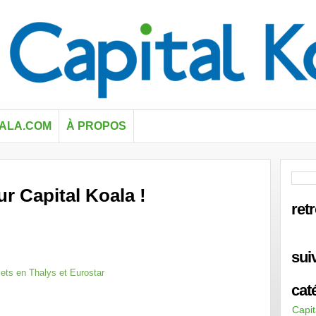
OALA.COM
À PROPOS
ur Capital Koala !
ret
sui
ets en Thalys et Eurostar
cat
Capit